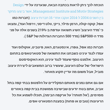
Design
הוכחה לכך ניתן לראות בכתבה הבאה, שנערכה על ידי
Management Institute and Motiv Strategies, אשר ביצעו מחקר
בין השנים 2004 ל-2014 ועקבו אחרי 16 חברות עיצוב
(חברות כמו
אפל, קוקה-קולה, הרמן-מילר, נייקי, וולט דיסני, וירפול ועוד), ומצאו
כי 'מדד העיצוב' השיג תשואה עודפת ב-219% בשנים אלה על פני
מדד ה-S&P500 (מדד 500 החברות הגדולות של S&P ).
חברות כמו אפל, גופרו, אינסטגרם, האוז, פיטביט, אוקולוס ועוד
עמדו לנגד עינינו כשבחנו את התשואה של סטארטאפים בתחום
העיצוב. אלמנט נוסף שעמד לנגד עינינו, הוא האקוסיסטם
הישראלי של עולם העיצוב, שעשיר ברוב המשאבים ליצירת עיצוב
מוביל, אבל משום מה עדיין תקוע מאחור.
אם גם אתם נמנים מאותם המקלידים על הלפטופ בבתי קפה בתל
אביב, אתם בטח יודעים שבישיבה ממושכת בבית קפה באזורים
מסוימים, ('אל תוותרו' על ארקפה הבימה), תוכלו לשמוע את כל
הרעיונות (טובים או פחות) בסצנת הסטארט-אפים.