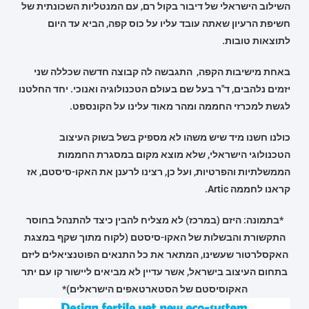
השילוב הישראלי של דיבור בקול רם, עם המנטליות השכונתית של
חשיפת הרעיון שאתה עובד עליו על כוס קפה, הביא עד היום
לתוצאות טובות.
באחת מישיבות הקפה, התגבשה לה קבוצה חדשה שכללה שני
יזמים נלהבים, ד"ר בעל שם בעולם הטכנולוגיה ואנוכי. יחד החלטנו
לגשת למכרזי החממה ומהר מאוד עלינו על הקונספט.
כולנו חשנו מיד שיש משהו לא מספיק בשל בשוק העיצוב
הטכנולוגי הישראלי, שלא מוצא מקום במסגרת החממות
הממשלתיות והפרטיות, ועל כן, רצינו לרענן את האקו-סיסטם, אז
קראנו לחממה Artic.
*בתמונה: היזם (במרכז) לא מצליח להבין כיצד להתנהל בחוסר
התקשורת והבשלות של האקו-סיסטם
(לקוח מתוך שקף במצגת
האקסלרטור שעשינו, המתאר את כל התנאים הפוטנציאלים ליזם
בתחום העיצוב בישראל, אשר עדיין לא מביאים ליישור קו עם יתר
האקוסיסטם של הסטארטאפים הישראלים)*