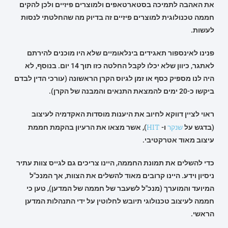
את האהבה לתמיכה בסטארטאפים ולמוצרים פיזיים ולכן להקים
חממה טכנולוגית למוצרים פיזיים זה בדיוק מה שהחלטתי לנסות
לעשות.
פנינו לאינספור תאגידים בינלאומיים שלא היו מוכנים להירתם
לאתגר, כיוון שלא יכלו לקבל החלטה כזו תוך 14 יום. בנוסף, לא
היה לנו מספיק כסף או זמן לגיוס הקרן הראשונה (עורכי הדין לבדם
ביקשו כ-20 ימים להמצאת התנאים והמבנה של הקרן).
ראוי לציין דווקא לחיוב את היענות מוסדות האקדמיה לעיצוב
שנקר
HIT
(בדגש על
ו-
), אשר מצאו את הרעיון בהקמת חממת
עיצוב מאוד אטרקטיבי.
כדי להשלים את תמונת החממה, היינו צריכים גם לגייס צוות עתיר
ניסיון וידע. היינו קרובים מאוד להשלים את הצוות, אך המנכ"ל
המיועד והמוערך (מנכ"ל לשעבר של חממה של המדען), טען כי
חממה לעיצוב טכנולוגי תיובש לחלוטין על ידי התנהלות המדען
הראשי.