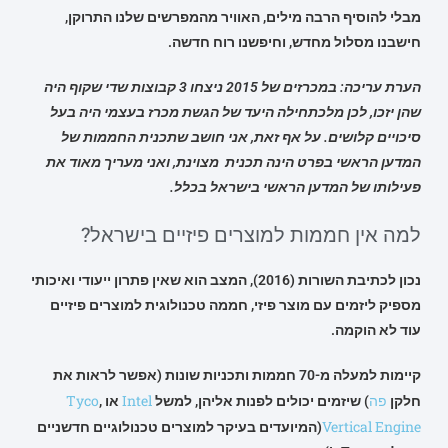
מבלי להוסיף הרבה מילים, האוויר מהמפרשים שלנו התרוקן,
חישבנו מסלול מחדש, וחיפשנו רוח חדשה.
הערת עריכה: במכרזים של 2015 ניצחו 3 קבוצות שדי שקוף היה
שהן יזכו, לכן מלכתחילה היעד של הגשת מכרז בעצמי היה בעל
סיכויים קלושים. על אף זאת, אני חושב שתכנית החממות של
המדען הראשי בפרט הינה תכנית מצוינת, ואני מעריך מאוד את
פעילותו של המדען הראשי בישראל בכלל.
למה אין חממות למוצרים פיזיים בישראל?
נכון לכתיבת השורות (2016), המצב הוא שאין פתרון ייעודי ואיכותי
מספיק ליזמים עם מוצר פיזי, חממה טכנולוגית למוצרים פיזיים
עוד לא הוקמה.
קיימות למעלה מ-70 חממות ותכניות שונות (אפשר לראות את
פה
Intel
Tyco
חלקן
) שיזמים יכולים לפנות אליהן, למשל
או
,
Vertical Engine
(המיועדים בעיקר למוצרים טכנולוגיים חדשניים