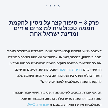
כללי
פרק 3 – סיפור קצר על ניסיון להקמת
חממה טכנולוגית למוצרים פיזיים
ומדינת ישראל אחת
דצמבר 2015, עשרות קבוצות של יזמים ותאגידים מתחילים לעבוד
מסביב לשעון, במירוץ, ששיאו שלשול של מעטפה לתיבה המכילה
את כל ההצעות, במטרה להקים חממה טכנולוגית בחסות המדען
הרשות לחדשנות
הראשי (כיום,
) שבסופה, שני זכיינים חדשים:
האחד בת"א והשני בירושלים. האם בסוף זכתה היוזמה שלנו
להקמת חממה טכנולוגית למוצרים פיזיים?
גם אני עבדתי מסביב לשעון. שנה לפני כן הגשתי עבור קבוצה
שונה, מכרז לחממת מדען בפ"ת, בתחום המכשור הרפואי
עבודתי ב-PwC
וטכנולוגיות מידע רפואיות, במסגרת
.