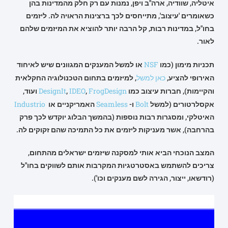
איטליה, שוודיה, ארה"ב ויפן, נמנות עם רק חלק מהמדינות בהן
כשאומרים 'עיצוב', מתייחסים לכך ברצינות הראויה לה. ליזמים
בחו"ל, במדינות רבות, קל הרבה יותר להוציא את המיזמים שלהם
לאור.
NSF
תכניות מימון (כמו
או למשל המענקים המגוונים שיש לאיחוד
כאן למשל
האירופי להציע,
, למיזמים בתחום הטכנולוגיה החקלאית
DesignIt
IDEO
FrogDesign
והקיימות), חברות עיצוב כמו
,
,
ועוד,
Industrio
Seamless
Bolt
אקסלרטורים (למשל
ו-
האמריקניים או
האיטלקי, ומסגרות רבות נוספות (בהמשך הבלוג יוקדש לכך פרק
בהרחבה), אשר מעניקות ליזמים את כל התמיכה שהם זקוקים לה.
המצב הנוכחי הביא אותי למסקנה שיזמים ישראלים מהתחום,
צריכים להשתמש באסטרטגיות המקרבות אותם לשווקים בחו"ל
(רודשאו, ייצור, הגירה לשם מענקים וכו').